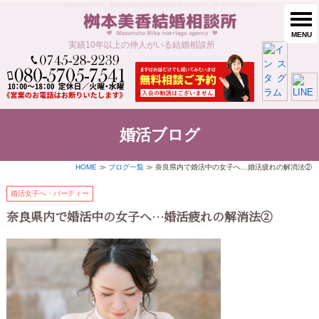
奈良県内で婚活中の女子へ…婚活疲れの解消法② | 桝本美香結婚相談所【奈良県大和高田市、30代・40代・50代の婚活】
MENU
実績10年以上の仲人がいる結婚相談所
婚活ブログ
HOME
≫
ブログ一覧
≫ 奈良県内で婚活中の女子へ…婚活疲れの解消法②
婚活女子へ・パーティー
奈良県内で婚活中の女子へ…婚活疲れの解消法②