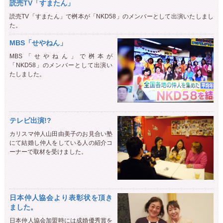
読売TV「すまたん」
読売TV「すまたん」で桝本が「NKD58」のメンバーとして出演いたしまし
た。
MBS「せやねん」
MBS「せやねん」で桝本が
「NKD58」のメンバーとして出演い
たしました。
テレビ出演!?
カリスマ仲人山田由美子のお見合い塾
にて結婚し仲人をしている人の紹介コ
ーナーで取材を受けました。
日本仲人協会より表彰状を頂き
ました。
日本仲人協会加盟時には成婚優秀賞を