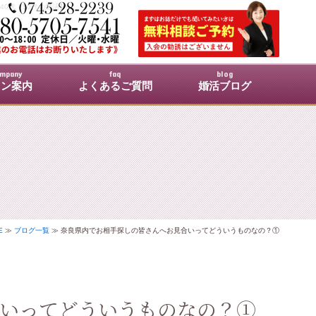
40代・50代の婚活】
mpany
faq
blog
ロン案内
よくあるご質問
婚活ブログ
E
≫
ブログ一覧
≫ 奈良県内でお相手探しの皆さんへお見合いってどういうものなの？①
いってどういうものなの？①