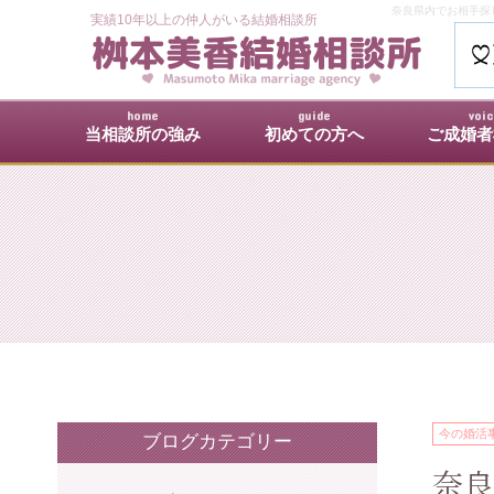
奈良県内でお相手探し
実績10年以上の仲人がいる結婚相談所
home
guide
voi
当相談所の強み
初めての方へ
ご成婚者
今の婚活
ブログカテゴリー
奈良