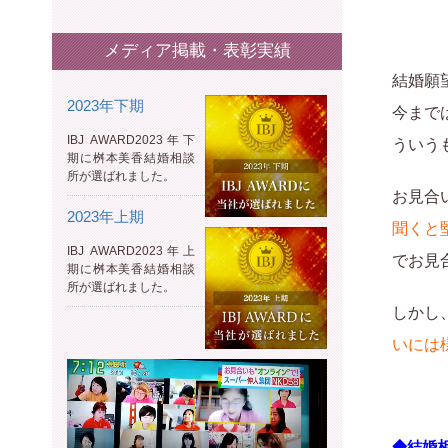
メディア掲載・表彰実績
結婚願
2023年下期
今まで
IBJ AWARD2023年下
ういう
期に桝本美香結婚相談
所が選ばれました。
お見合
2023年上期
聞くと
IBJ AWARD2023年上
でお見
期に桝本美香結婚相談
所が選ばれました。
しかし
いには
◆結婚