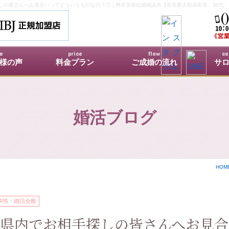
の皆さんへお見合いってどういうものなの？① | 桝本美香結婚相談所【奈良県大和高田市、30代・
ce
price
flow
co
様の声
料金プラン
ご成婚の流れ
サ
婚活ブログ
HOM
事情・婚活全般
県内でお相手探しの皆さんへお見合