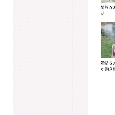
情報が
活
婚活を
か動き