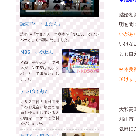
結婚相
読売TV「すまたん」
明を聞
いがあ
読売TV「すまたん」で桝本が「NKD58」のメン
バーとして出演いたしました。
いけな
MBS「せやねん」
とも自
MBS「せやねん」で桝
本が「NKD58」のメン
桝本美
バーとして出演いたし
頂けま
ました。
テレビ出演!?
カリスマ仲人山田由美
子のお見合い塾にて結
大和高
婚し仲人をしている人
の紹介コーナーで取材
郡山市
を受けました。
気軽に
日本仲人協会より