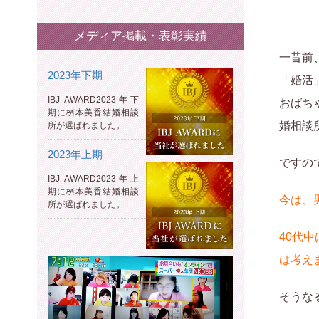
メディア掲載・表彰実績
一昔前
2023年下期
「婚活
IBJ AWARD2023年下
おばち
期に桝本美香結婚相談
婚相談
所が選ばれました。
2023年上期
ですの
IBJ AWARD2023年上
期に桝本美香結婚相談
今は、
所が選ばれました。
40代
は考え
そうな