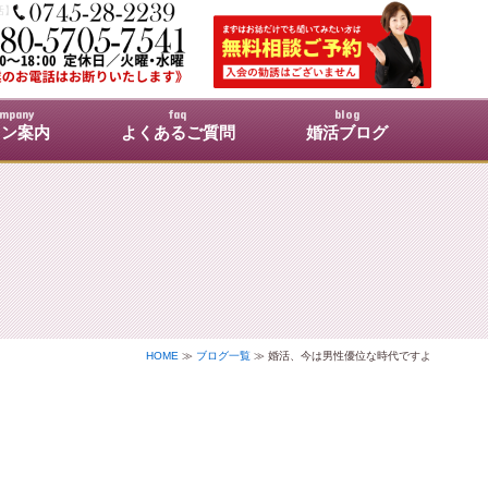
活】
mpany
faq
blog
ロン案内
よくあるご質問
婚活ブログ
HOME
≫
ブログ一覧
≫ 婚活、今は男性優位な時代ですよ