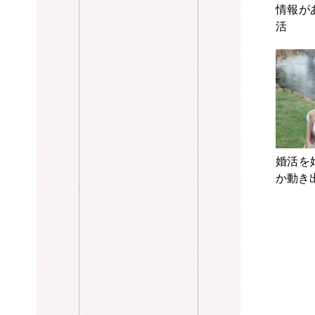
情報が
活
婚活を
か動き