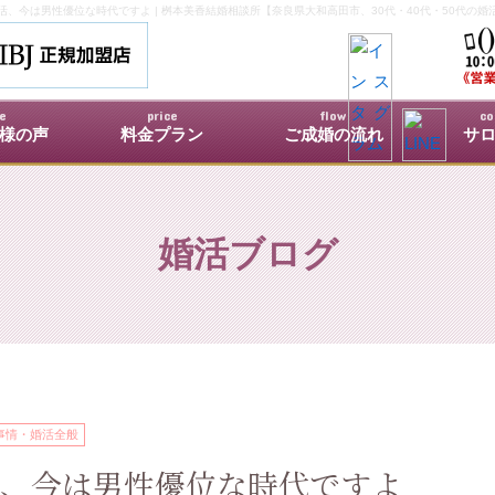
活、今は男性優位な時代ですよ | 桝本美香結婚相談所【奈良県大和高田市、30代・40代・50代の婚
ce
price
flow
co
様の声
料金プラン
ご成婚の流れ
サ
婚活ブログ
事情・婚活全般
、今は男性優位な時代ですよ