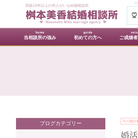
婚
実績10年以上の仲人がいる結婚相談所
home
guide
voi
当相談所の強み
初めての方へ
ご成婚者
今の婚活
ブログカテゴリー
婚活