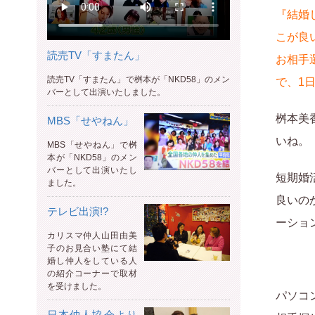
『結婚
こが良
読売TV「すまたん」
お相手
読売TV「すまたん」で桝本が「NKD58」のメン
で、1
バーとして出演いたしました。
桝本美
MBS「せやねん」
いね。
MBS「せやねん」で桝
本が「NKD58」のメン
バーとして出演いたし
短期婚
ました。
良いの
テレビ出演!?
ーショ
カリスマ仲人山田由美
子のお見合い塾にて結
婚し仲人をしている人
の紹介コーナーで取材
を受けました。
パソコ
日本仲人協会より