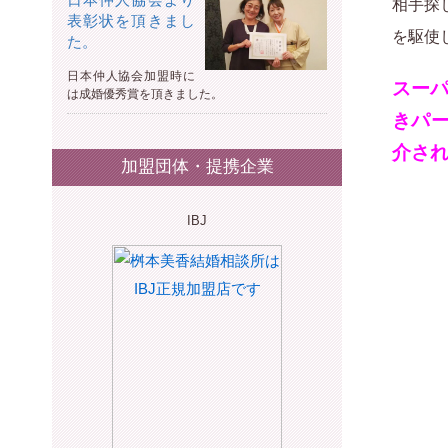
相手探
表彰状を頂きまし
を駆使
た。
日本仲人協会加盟時に
スーパ
は成婚優秀賞を頂きました。
きパー
介さ
加盟団体・提携企業
IBJ