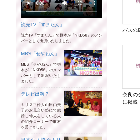
読売TV「すまたん」
バスの
読売TV「すまたん」で桝本が「NKD58」のメン
バーとして出演いたしました。
MBS「せやねん」
MBS「せやねん」で桝
本が「NKD58」のメン
バーとして出演いたし
ました。
テレビ出演!?
奈良の
に掲載
カリスマ仲人山田由美
子のお見合い塾にて結
婚し仲人をしている人
の紹介コーナーで取材
を受けました。
日本仲人協会より