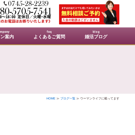
】
mpany
faq
blog
ロン案内
よくあるご質問
婚活ブログ
HOME
≫
ブログ一覧
≫ ウーマンライフに載ってます