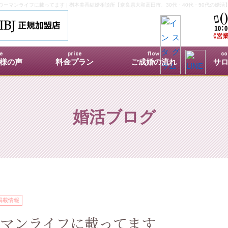
ウーマンライフに載ってます | 桝本美香結婚相談所【奈良県大和高田市、30代・40代・50代の婚活
ce
price
flow
co
様の声
料金プラン
ご成婚の流れ
サ
婚活ブログ
掲載情報
マンライフに載ってます