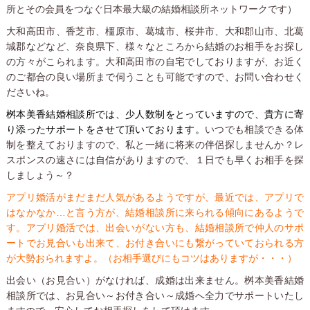
所とその会員をつなぐ日本最大級の結婚相談所ネットワークです）
大和高田市、香芝市、橿原市、葛城市、桜井市、大和郡山市、北葛
城郡などなど、奈良県下、様々なところから結婚のお相手をお探し
の方々がこられます。大和高田市の自宅でしておりますが、お近く
のご都合の良い場所まで伺うことも可能ですので、お問い合わせく
ださいね。
桝本美香結婚相談所では、少人数制をとっていますので、貴方に寄
り添ったサポートをさせて頂いております。
いつでも相談できる体
制を整えておりますので、私と一緒に将来の伴侶探しませんか？レ
スポンスの速さには自信がありますので、１日でも早くお相手を探
しましょう～？
アプリ婚活がまだまだ人気があるようですが、最近では、アプリで
はなかなか…と言う方が、結婚相談所に来られる傾向にあるようで
す。アプリ婚活では、出会いがない方も、結婚相談所で仲人のサポ
ートでお見合いも出来て、お付き合いにも繋がっていておられる方
が大勢おられますよ。（お相手選びにもコツはありますが・・・）
出会い（お見合い）がなければ、成婚は出来ません。桝本美香結婚
相談所では、お見合い～お付き合い～成婚へ全力でサポートいたし