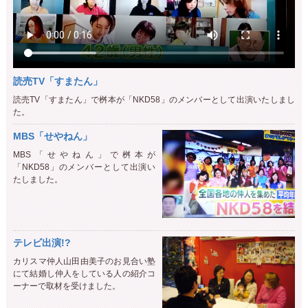
読売TV「すまたん」
読売TV「すまたん」で桝本が「NKD58」のメンバーとして出演いたしまし
た。
MBS「せやねん」
MBS「せやねん」で桝本が
「NKD58」のメンバーとして出演い
たしました。
テレビ出演!?
カリスマ仲人山田由美子のお見合い塾
にて結婚し仲人をしている人の紹介コ
ーナーで取材を受けました。