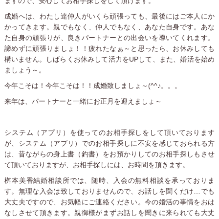
ますので、安心してお相手探しをして頂けます。
成婚へは、わたし達仲人がいくら頑張っても、最後にはご本人にか
かってきます。親でもなく、仲人でもなく、あなた自身です。あな
た自身の頑張りが、良きパートナーとの出会いを導いてくれます。
諦めずに頑張りましょ！！疲れたなぁ～と思ったら、お休みしても
構いません。しばらくお休みして活力をUPして、また、婚活を始め
ましょう～。
今年こそは！今年こそは！！成婚致しましょ～(^^♪。。。
来年は、パートナーと一緒にお正月を迎えましょ～
システム（アプリ）を使ってのお相手探しをして頂いております
が、システム（アプリ）でのお相手探しに不安を感じておられる方
は、昔ながらの身上書（釣書）をお預かりしてのお相手探しもさせ
て頂いておりますが、お相手探しには、お時間を頂きます。
桝本美香結婚相談所では、随時、入会の無料相談を承っておりま
す。無理な入会は致しておりませんので、お話しを聞くだけ…でも
大丈夫ですので、お気軽にご連絡ください。今の婚活の事情をおは
なしさせて頂きます。親御様がまずお話しを聞きに来られても大丈