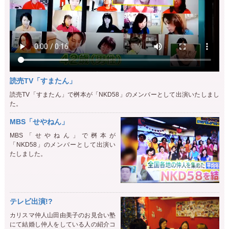
読売TV「すまたん」
読売TV「すまたん」で桝本が「NKD58」のメンバーとして出演いたしまし
た。
MBS「せやねん」
MBS「せやねん」で桝本が
「NKD58」のメンバーとして出演い
たしました。
テレビ出演!?
カリスマ仲人山田由美子のお見合い塾
にて結婚し仲人をしている人の紹介コ