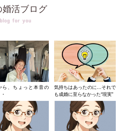
の婚活ブログ
log for you
から、ちょっと本音の
気持ちはあったのに…それで
・・
も成婚に至らなかった“現実”