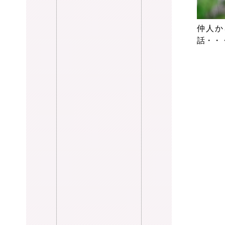
仲人か
話・・