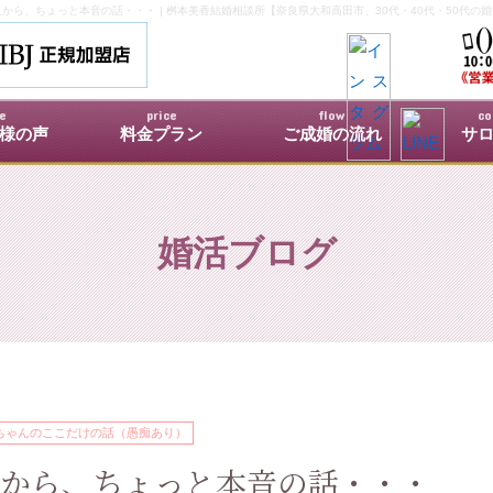
から、ちょっと本音の話・・・ | 桝本美香結婚相談所【奈良県大和高田市、30代・40代・50代の
ce
price
flow
co
様の声
料金プラン
ご成婚の流れ
サ
婚活ブログ
ちゃんのここだけの話（愚痴あり）
から、ちょっと本音の話・・・