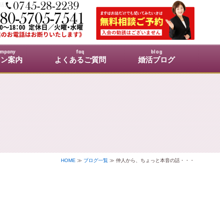
婚活】
mpany
faq
blog
ロン案内
よくあるご質問
婚活ブログ
HOME
≫
ブログ一覧
≫ 仲人から、ちょっと本音の話・・・