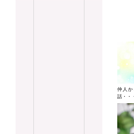
仲人か
話・・