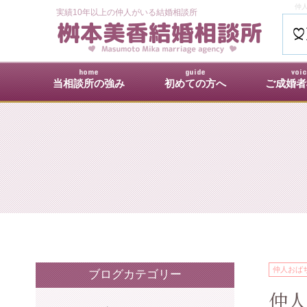
仲人
実績10年以上の仲人がいる結婚相談所
home
guide
voi
当相談所の強み
初めての方へ
ご成婚者
仲人おば
ブログカテゴリー
仲人