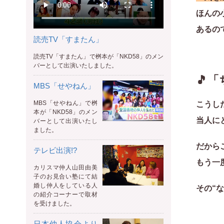
ほんの
あるの
読売TV「すまたん」
読売TV「すまたん」で桝本が「NKD58」のメン
バーとして出演いたしました。
🎵
MBS「せやねん」
MBS「せやねん」で桝
こうし
本が「NKD58」のメン
当人に
バーとして出演いたし
ました。
だから
テレビ出演!?
もう一
カリスマ仲人山田由美
子のお見合い塾にて結
婚し仲人をしている人
その“
の紹介コーナーで取材
を受けました。
日本仲人協会より