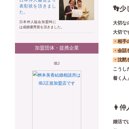
表彰状を頂きまし
👣
た。
日本仲人協会加盟時に
大切な
は成婚優秀賞を頂きました。
大切で
・相手
加盟団体・提携企業
・会話
・沈黙
IBJ
こうし
着く人
👩
婚活で