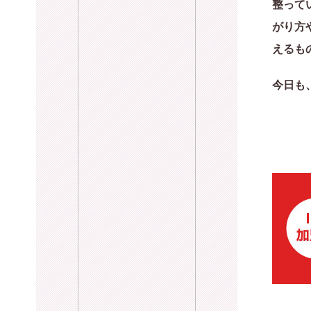
整って
がり方
えるも
今日も