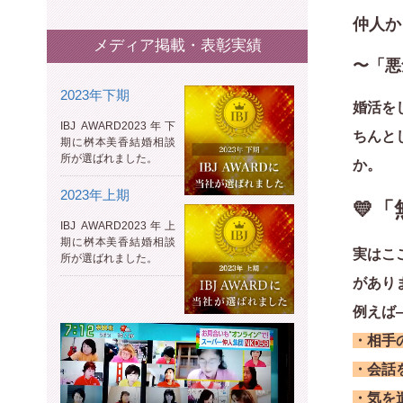
仲人か
メディア掲載・表彰実績
〜「悪
2023年下期
婚活を
IBJ AWARD2023年下
ちんと
期に桝本美香結婚相談
所が選ばれました。
か。
2023年上期
💛
IBJ AWARD2023年上
期に桝本美香結婚相談
実はこ
所が選ばれました。
があり
例えば
・相手
・会話
・気を