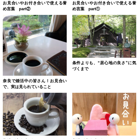
お見合いやお付き合いで使える誉
お見合いやお付き合いで使える誉
め言葉 part②
め言葉 part①
条件よりも、“居心地の良さ”に気
づくまで
奈良で婚活中の皆さん！お見合い
で、実は見られていること