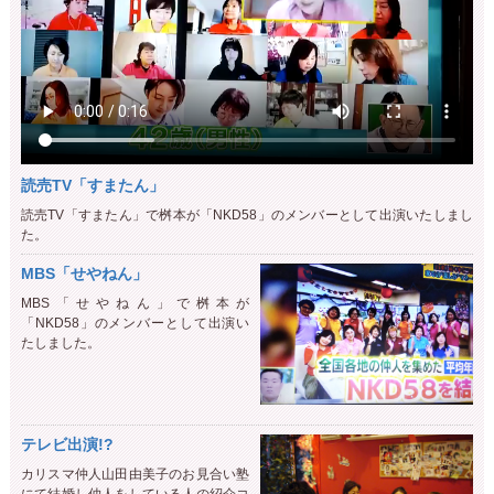
読売TV「すまたん」
読売TV「すまたん」で桝本が「NKD58」のメンバーとして出演いたしまし
た。
MBS「せやねん」
MBS「せやねん」で桝本が
「NKD58」のメンバーとして出演い
たしました。
テレビ出演!?
カリスマ仲人山田由美子のお見合い塾