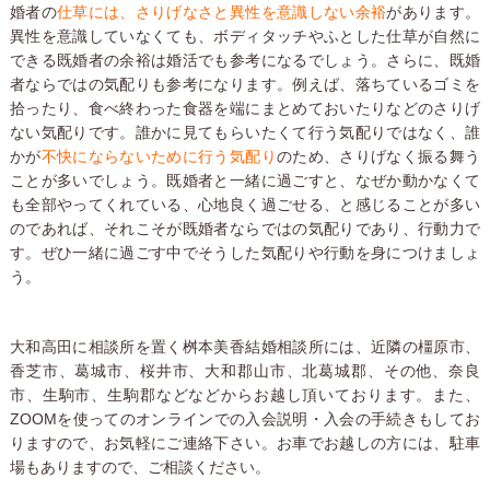
婚者の
仕草には、さりげなさと異性を意識しない余裕
があります。
異性を意識していなくても、ボディタッチやふとした仕草が自然に
できる既婚者の余裕は婚活でも参考になるでしょう。さらに、既婚
者ならではの気配りも参考になります。例えば、落ちているゴミを
拾ったり、食べ終わった食器を端にまとめておいたりなどのさりげ
ない気配りです。誰かに見てもらいたくて行う気配りではなく、誰
かが
不快にならないために行う気配り
のため、さりげなく振る舞う
ことが多いでしょう。既婚者と一緒に過ごすと、なぜか動かなくて
も全部やってくれている、心地良く過ごせる、と感じることが多い
のであれば、それこそが既婚者ならではの気配りであり、行動力で
す。ぜひ一緒に過ごす中でそうした気配りや行動を身につけましょ
う。
大和高田に相談所を置く桝本美香結婚相談所には、近隣の橿原市、
香芝市、葛城市、桜井市、大和郡山市、北葛城郡、その他、奈良
市、生駒市、生駒郡などなどからお越し頂いております。また、
ZOOMを使ってのオンラインでの入会説明・入会の手続きもしてお
りますので、お気軽にご連絡下さい。お車でお越しの方には、駐車
場もありますので、ご相談ください。