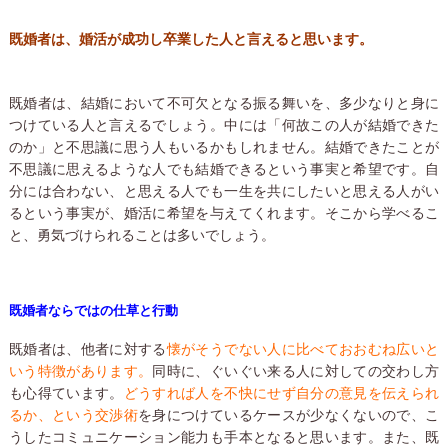
既婚者は、婚活が成功し卒業した人と言えると思います。
既婚者は、結婚において不可欠となる振る舞いを、多少なりと身に
つけている人と言えるでしょう。中には「何故この人が結婚できた
のか」と不思議に思う人もいるかもしれません。結婚できたことが
不思議に思えるような人でも結婚できるという事実と希望です。自
分には合わない、と思える人でも一生を共にしたいと思える人がい
るという事実が、婚活に希望を与えてくれます。そこから学べるこ
と、勇気づけられることは多いでしょう。
既婚者ならではの仕草と行動
既婚者は、他者に対する
懐がそうでない人に比べておおむね広いと
いう特徴があります。
同時に、ぐいぐい来る人に対しての交わし方
も心得ています。
どうすれば人を不快にせず自分の意見を伝えられ
るか、という交渉術
を身につけているケースが少なくないので、こ
うしたコミュニケーション能力も手本となると思います。また、既