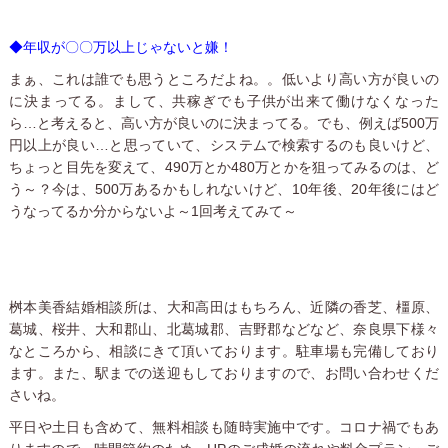
◆年収が〇〇万以上じゃないと嫌！
まぁ、これは誰でも思うところだよね。。低いより高い方が良いの
に決まってる。まして、共稼ぎでも子供が出来て働けなくなった
ら…と考えると、高い方が良いのに決まってる。でも、例えば500万
円以上が良い…と思っていて、システムで検索するのも良いけど、
ちょっと目先を変えて、490万とか480万とかを狙ってみるのは、ど
う～？今は、500万あるかもしれないけど、10年後、20年後にはど
うなってるか分からないよ～1回考えてみて～
桝本美香結婚相談所は、大和高田はもちろん、近隣の香芝、橿原、
葛城、桜井、大和郡山、北葛城郡、吉野郡などなど、奈良県下様々
なところから、相談にきて頂いております。駐車場も完備しており
ます。また、駅までの送迎もしておりますので、お問い合わせくだ
さいね。
平日や土日も含めて、無料相談も随時実施中です。コロナ禍でもあ