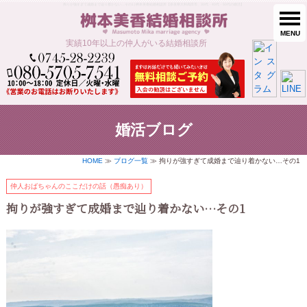
拘りが強すぎて成婚まで辿り着かない…その1 | 桝本美香結婚相談所【奈良県大和高田市、30代・40代・50代の婚活】
MENU
実績10年以上の仲人がいる結婚相談所
婚活ブログ
HOME
≫
ブログ一覧
≫ 拘りが強すぎて成婚まで辿り着かない…その1
仲人おばちゃんのここだけの話（愚痴あり）
拘りが強すぎて成婚まで辿り着かない…その1