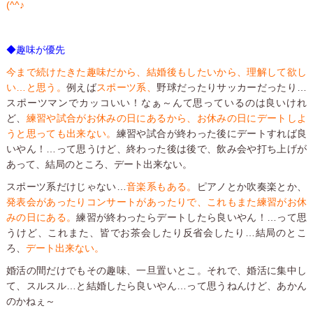
(^^♪
◆趣味が優先
今まで続けたきた趣味だから、結婚後もしたいから、理解して欲し
い…と思う。
例えば
スポーツ系、
野球だったりサッカーだったり…
スポーツマンでカッコいい！なぁ～んて思っているのは良いけれ
ど、
練習や試合がお休みの日にあるから、お休みの日にデートしよ
うと思っても出来ない。
練習や試合が終わった後にデートすれば良
いやん！…って思うけど、終わった後は後で、飲み会や打ち上げが
あって、結局のところ、デート出来ない。
スポーツ系だけじゃない…
音楽系もある。
ピアノとか吹奏楽とか、
発表会があったりコンサートがあったりで、これもまた練習がお休
みの日にある。
練習が終わったらデートしたら良いやん！…って思
うけど、これまた、皆でお茶会したり反省会したり…結局のとこ
ろ、
デート出来ない。
婚活の間だけでもその趣味、一旦置いとこ。それで、婚活に集中し
て、スルスル…と結婚したら良いやん…って思うねんけど、あかん
のかねぇ～