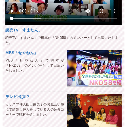
読売TV「すまたん」
読売TV「すまたん」で桝本が「NKD58」のメンバーとして出演いたしまし
た。
MBS「せやねん」
MBS「せやねん」で桝本が
「NKD58」のメンバーとして出演い
たしました。
テレビ出演!?
カリスマ仲人山田由美子のお見合い塾
にて結婚し仲人をしている人の紹介コ
ーナーで取材を受けました。