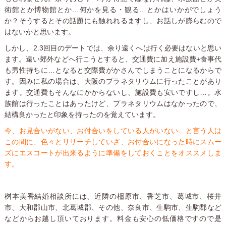
術館とか博物館とか…何かを見る・観る…とかはいかがでしょう
か？そうするとその話題にも触れれるますし、お話しが膨らむので
はないかと思います。
しかし、2.3回目のデートでは、余り遠くへは行く必要はないと思い
ます。遠い郊外などへ行こうとすると、交通費に加え施設費+食事代
も男性持ちに…となると交際費がかさんでしまうことになるからで
す。因みに私の場合は、大阪のプラネタリウムに行ったことがあり
ます。交通費もそんなにかからないし、施設費も安いですし…。水
族館は行ったことはあったけど、プラネタリウムはなかったので、
結構良かったと印象を持ったのを覚えています。
今、お見合いがない、お付合いをしている人がいない…と言う人は
この間に、色々とリサーチしていざ、お付合いになった時にスムー
ズにエスコートが出来るように準備をしておくことをオススメしま
す。
桝本美香結婚相談所には、近隣の橿原市、香芝市、葛城市、桜井
市、大和郡山市、北葛城郡、その他、奈良市、生駒市、生駒郡など
などからお越し頂いております。料金も安心の低価格ですので是