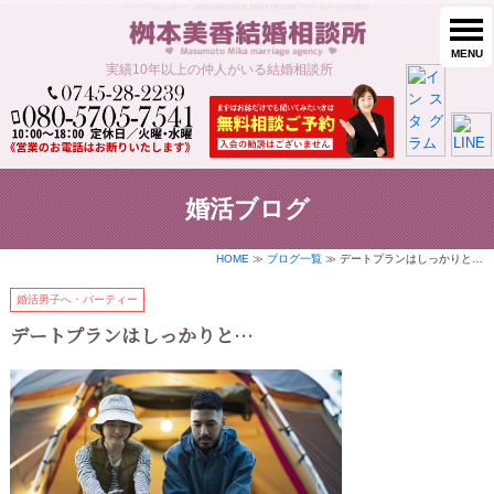
デートプランはしっかりと… | 桝本美香結婚相談所【奈良県大和高田市、30代・40代・50代の婚活】
MENU
実績10年以上の仲人がいる結婚相談所
婚活ブログ
HOME
≫
ブログ一覧
≫ デートプランはしっかりと…
婚活男子へ・パーティー
デートプランはしっかりと…